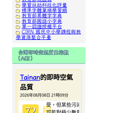
學習扶助科技化評量
標準字體筆順學習網
教育部異體字字典
教育部國語小字典
單一認證授權平台
CIRN 國民中小學課程與教
學資源整合平臺
台灣即時空氣質量指數
（AQI）
的即時空氣
Tainan
品質
2026年08月08日 21時09分
良
72