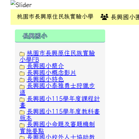
桃園市長興原住民族實驗小學
長興國小
:::
:::
長興國小
桃園市長興原住民族實驗
小學FB
長興國小簡介
長興國小概念影片
長興國小特色
長興國小泰雅勇士狩獵步
道
長興國小115學年度課程計
畫
長興國小115學年度教科書
版本
長興國小命題及審題機制
實施要點
長興國小校外人士協助教