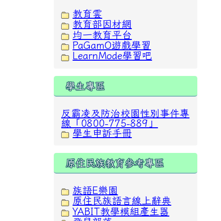
教育雲
教育部因材網
均一教育平台
PaGamO遊戲學習
LearnMode學習吧
學生專區
反霸凌及防治校園性別事件專
線「0800-775-889」
學生申訴手冊
原住民族教育參考專區
族語E樂園
原住民族語言線上辭典
YABIT教學模組產生器