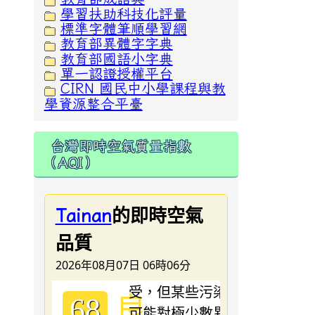
學習扶助科技化評量
標準字體筆順學習網
教育部異體字字典
教育部國語小字典
單一認證授權平台
CIRN 國民中小學課程與教
學資源整合平臺
台灣即時空氣質量指數
（AQI）
的即時空氣
Tainan
品質
2026年08月07日 06時06分
良
68