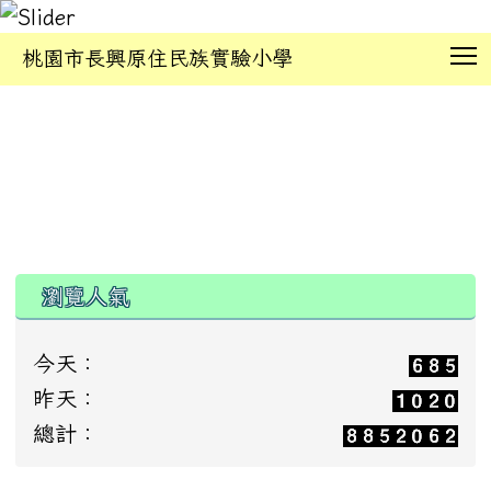
T
桃園市長興原住民族實驗小學
:::
瀏覽人氣
今天：
昨天：
總計：