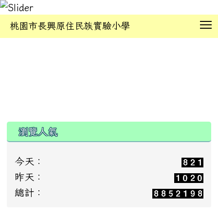
T
桃園市長興原住民族實驗小學
:::
瀏覽人氣
今天：
昨天：
總計：