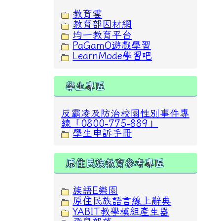
教育雲
教育部因材網
均一教育平台
PaGamO遊戲學習
LearnMode學習吧
學生專區
反霸凌及防治校園性別事件專
線「0800-775-889」
學生申訴手冊
原住民族教育參考專區
族語E樂園
原住民族語言線上辭典
YABIT教學模組產生器