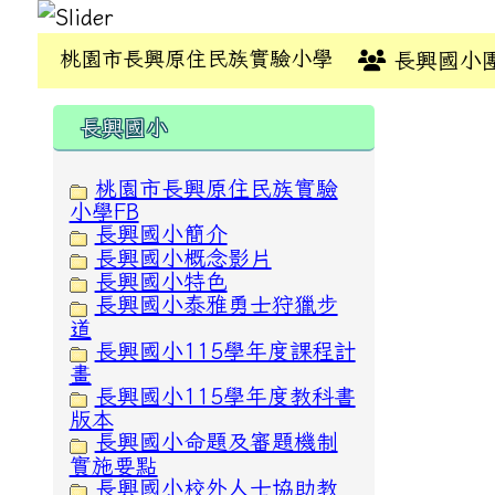
桃園市長興原住民族實驗小學
長興國小
:::
:::
長興國小
桃園市長興原住民族實驗
小學FB
長興國小簡介
長興國小概念影片
長興國小特色
長興國小泰雅勇士狩獵步
道
長興國小115學年度課程計
畫
長興國小115學年度教科書
版本
長興國小命題及審題機制
實施要點
長興國小校外人士協助教