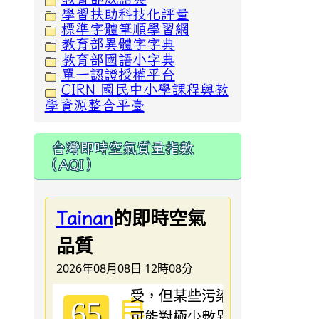
學習扶助科技化評量
標準字體筆順學習網
教育部異體字字典
教育部國語小字典
單一認證授權平台
CIRN 國民中小學課程與教
學資源整合平臺
台灣即時空氣質量指數
（AQI）
的即時空氣
Tainan
品質
2026年08月08日 12時08分
良
65