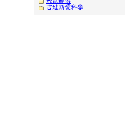
飛鼠部落
吉娃斯愛科學