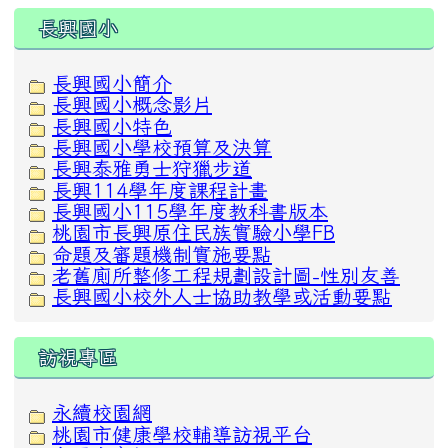
:::
長興國小
長興國小簡介
長興國小概念影片
長興國小特色
長興國小學校預算及決算
長興泰雅勇士狩獵步道
長興114學年度課程計畫
長興國小115學年度教科書版本
桃園市長興原住民族實驗小學FB
命題及審題機制實施要點
老舊廁所整修工程規劃設計圖-性別友善
長興國小校外人士協助教學或活動要點
訪視專區
永續校園網
桃園市健康學校輔導訪視平台