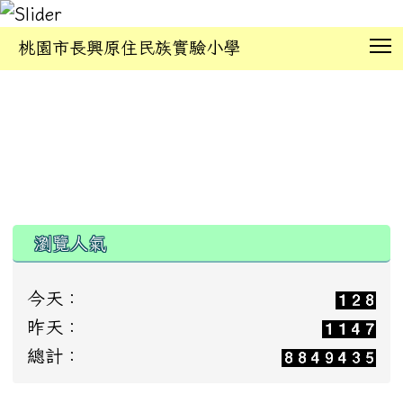
T
桃園市長興原住民族實驗小學
:::
瀏覽人氣
今天：
昨天：
總計：