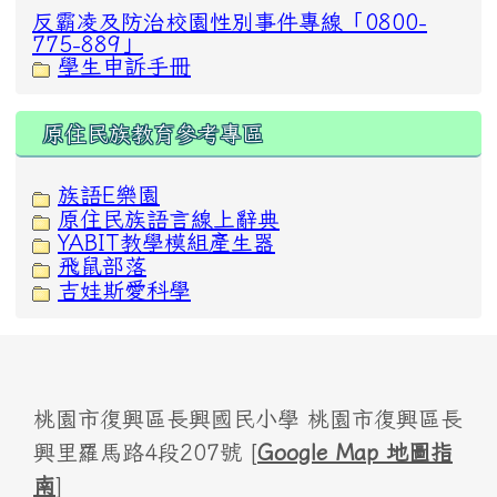
反霸凌及防治校園性別事件專線「0800-
775-889」
學生申訴手冊
原住民族教育參考專區
族語E樂園
原住民族語言線上辭典
YABIT教學模組產生器
飛鼠部落
吉娃斯愛科學
桃園市復興區長興國民小學 桃園市復興區長
興里羅馬路4段207號 [
Google Map 地圖指
南
]