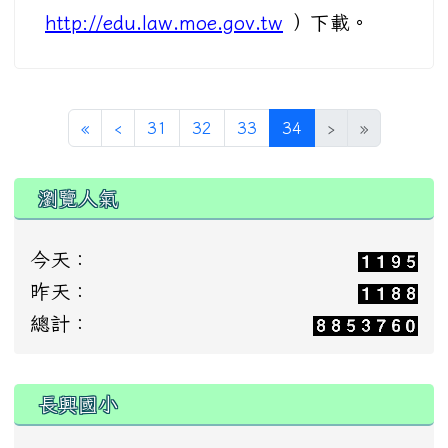
http://edu.law.moe.gov.tw
）下載。
(current)
«
‹
31
32
33
34
›
»
瀏覽人氣
今天：
昨天：
總計：
:::
長興國小