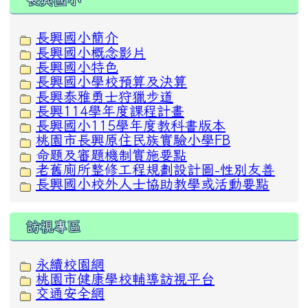
長興國小簡介
長興國小概念影片
長興國小特色
長興國小學校預算及決算
長興泰雅勇士狩獵步道
長興114學年度課程計畫
長興國小115學年度教科書版本
桃園市長興原住民族實驗小學FB
命題及審題機制實施要點
老舊廁所整修工程規劃設計圖-性別友善
長興國小校外人士協助教學或活動要點
訪視專區
永續校園網
桃園市健康學校輔導訪視平台
交通安全網