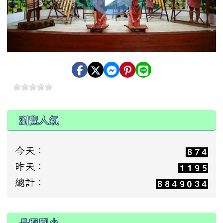
播
放
影
瀏覽人氣
片
今天：
昨天：
總計：
:::
長興國小