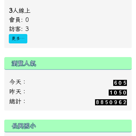
3
人線上
會員: 0
訪客: 3
更多…
瀏覽人氣
今天：
昨天：
總計：
:::
長興國小