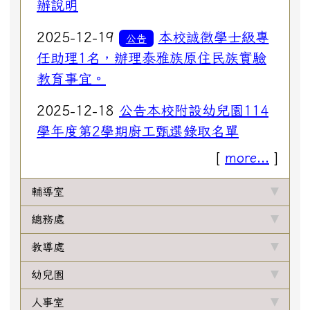
辦說明
2025-12-19
本校誠徵學士級專
公告
任助理1名，辦理泰雅族原住民族實驗
教育事宜。
2025-12-18
公告本校附設幼兒園114
學年度第2學期廚工甄選錄取名單
[
more...
]
輔導室
總務處
教導處
幼兒園
人事室