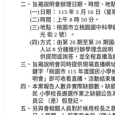
二、
旨揭說明會辦理日期、時間、地
(一)
日期： 115 年 5 月 16 日（
(二)
時間：上午 8 時 50 分。
(三)
地點：桃園市立桃園國中科學館
光 街 2 號）。
(四)
方式：由第 26 期至第 28 期
人以 8 分鐘進行辦學理念說
供提問或詢答，並全程直播及
三、
旨揭說明會同時提供現場直播網址，
鍵字「桃園市 115 年度國民小
明會」即可收看直播，活動結束
四、
本案報告人數非實際缺額數，缺額數
民 小學校長遴選作業之缺額公告
員公 （差）假登記。
五、
另與會相關人員對於候用校長之意見，請