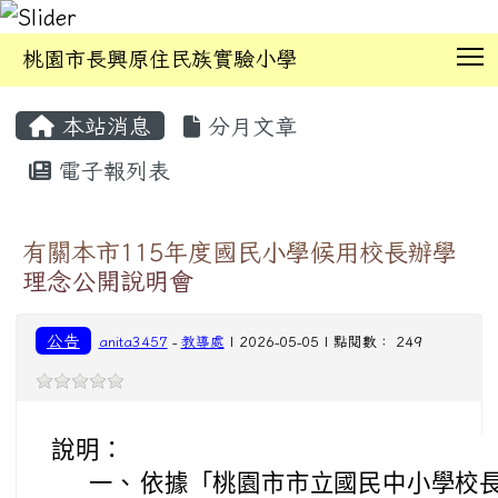
T
桃園市長興原住民族實驗小學
:::
本站消息
分月文章
電子報列表
有關本市115年度國民小學候用校長辦學
理念公開說明會
公告
anita3457
-
教導處
| 2026-05-05 | 點閱數： 249
說明：
一、
依據「桃園市市立國民中小學校