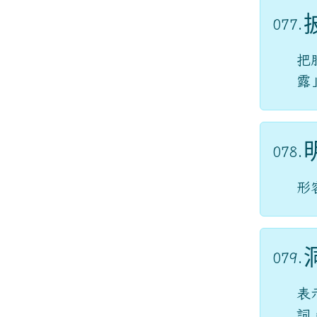
077.
把
露
078.
形
079.
表
詞