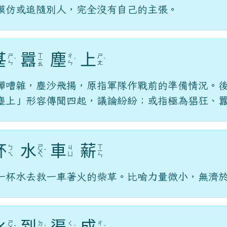
模仿或追隨別人，完全沒有自己的主張。
甚
囂
塵
上
ㄒ
ㄕ
ㄔ
ㄕ
ˋ
ㄧ
ˊ
ˋ
ㄣ
ㄣ
ㄤ
ㄠ
譁嘈雜，塵沙飛揚，原指軍隊作戰前的準備情況。
塵上」形容傳聞四起，議論紛紛；或指極為猖狂、
杯
水
車
薪
ㄕ
ㄒ
ㄅ
ㄐ
ㄨ
ˇ
ㄧ
ㄟ
ㄩ
ㄟ
ㄣ
一杯水去救一車著火的柴草。比喻力量微小，無濟
ㄕ
ㄉ
ㄑ
ㄔ