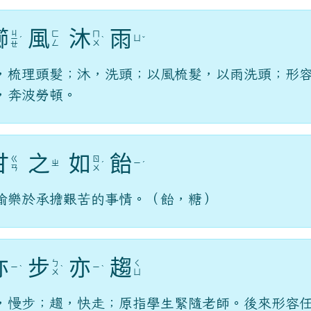
櫛
風
沐
雨
ㄐ
ㄈ
ㄇ
ㄩ
ㄧ
ˊ
ˋ
ˇ
ㄥ
ㄨ
ㄝ
，梳理頭髮；沐，洗頭；以風梳髮，以雨洗頭；形
，奔波勞頓。
甘
之
如
飴
ㄍ
ㄖ
ㄓ
ㄧ
ˊ
ˊ
ㄢ
ㄨ
喻樂於承擔艱苦的事情。（飴，糖）
亦
步
亦
趨
ㄅ
ㄑ
ㄧ
ㄧ
ˋ
ˋ
ˋ
ㄨ
ㄩ
，慢步；趨，快走；原指學生緊隨老師。後來形容