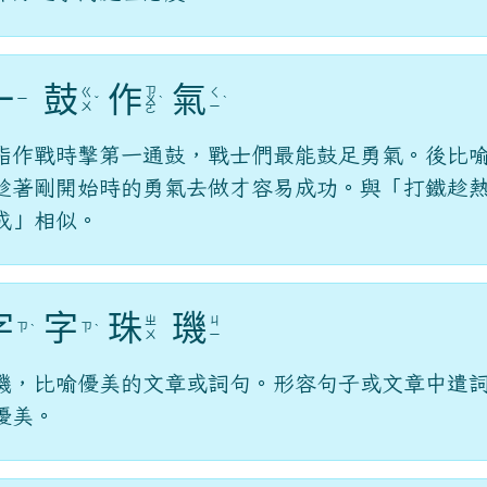
一
鼓
作
氣
ㄗ
ㄍ
ㄑ
ㄧ
ˇ
ㄨ
ˋ
ˋ
ㄨ
ㄧ
ㄛ
指作戰時擊第一通鼓，戰士們最能鼓足勇氣。後比
趁著剛開始時的勇氣去做才容易成功。與「打鐵趁
成」相似。
字
字
珠
璣
ㄓ
ㄐ
ㄗ
ㄗ
ˋ
ˋ
ㄨ
ㄧ
璣，比喻優美的文章或詞句。形容句子或文章中遣
優美。