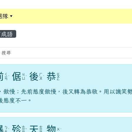
團隊
:::
成語
前
倨
後
恭
ㄑ
ㄍ
ㄐ
ㄏ
ㄧ
ˊ
ˋ
ˋ
ㄨ
ㄩ
ㄡ
ㄢ
ㄥ
，傲慢；先前態度傲慢，後又轉為恭敬。用以譏笑
後態度不一。
暴
殄
天
物
ㄊ
ㄊ
ㄅ
ㄨ
ˋ
ㄧ
ˇ
ㄧ
ˋ
ㄠ