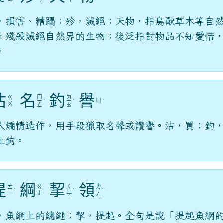
ㄢ
ㄢ
，損害、糟蹋；殄，滅絕；天物，指鳥獸草木等自
。殘殺滅絕自然界的生物；後泛指對物品不知愛惜
。
沽
名
釣
譽
ㄇ
ㄉ
ㄍ
ㄩ
ㄧ
ˊ
ㄧ
ˋ
ˋ
ㄨ
ㄥ
ㄠ
人矯情造作，用手段獵取名聲或讚譽。沽，買；釣
上鉤。
提
綱
挈
領
ㄑ
ㄌ
ㄊ
ㄍ
ˊ
ㄧ
ˋ
ㄧ
ˇ
ㄧ
ㄤ
ㄝ
ㄥ
，魚網上的總繩；挈，提起。全句是說「提起魚網