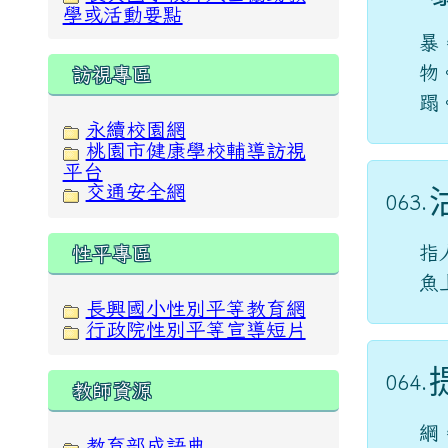
學或活動要點
暴
物
訪視專區
蹋
永續校園網
桃園市健康學校輔導訪視
平台
交通安全網
063.
指
性平專區
魚
長興國小性別平等教育網
行政院性別平等宣導短片
064.
教師資源
綱
教育部成語典