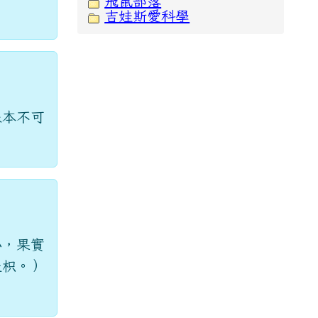
飛鼠部落
吉娃斯愛科學
根本不可
小，果實
是枳。）