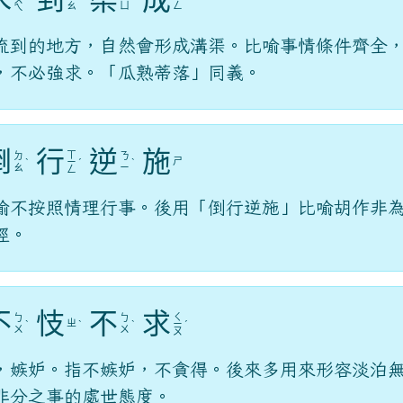
水
到
渠
成
ㄨ
ˇ
ˋ
ˊ
ˊ
ㄠ
ㄩ
ㄥ
ㄟ
流到的地方，自然會形成溝渠。比喻事情條件齊全
，不必強求。「瓜熟蒂落」同義。
倒
行
逆
施
ㄒ
ㄉ
ㄋ
ㄕ
ˋ
ㄧ
ˊ
ˋ
ㄠ
ㄧ
ㄥ
喻不按照情理行事。後用「倒行逆施」比喻胡作非
徑。
不
忮
不
求
ㄑ
ㄅ
ㄅ
ㄓ
ˋ
ˋ
ˋ
ㄧ
ˊ
ㄨ
ㄨ
ㄡ
，嫉妒。指不嫉妒，不貪得。後來多用來形容淡泊
非分之事的處世態度。