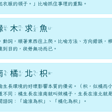
起衣服的領子。」比喻抓住事理的重點。
緣
木
求
魚
ㄑ
ㄩ
ㄇ
ㄩ
ˊ
ˋ
ㄧ
ˊ
ˊ
ㄢ
ㄨ
ㄡ
，動詞，順著東西往上爬。比喻方法、方向錯誤，
達到目的，徒勞無功而已。
南
橘
北
枳
ㄋ
ㄐ
ㄅ
ㄓ
ˊ
ˊ
ˇ
ˇ
ㄢ
ㄩ
ㄟ
喻生長環境的好壞影響本質的優劣。（枳，似橘而
道不同；橘生長在淮南就叫做橘子，生長在淮北就
關語詞：「逾淮為枳」、「橘化為枳」。