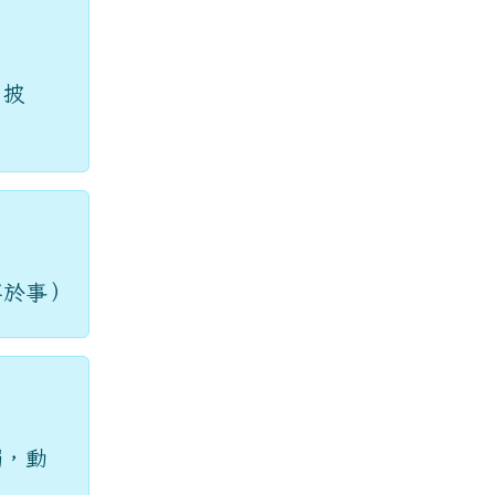
「披
察於事）
燭，動