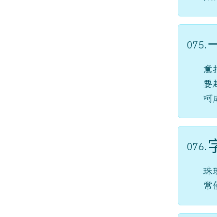
075.
意
要
呵
076.
珠
常