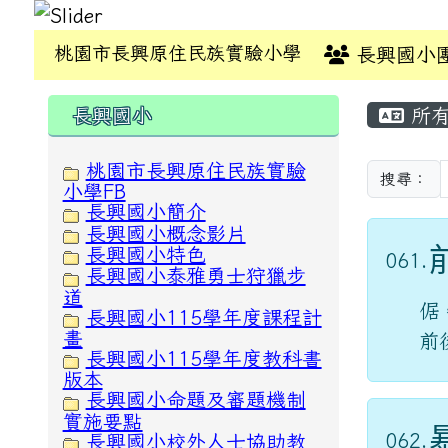
桃園市長興原住民族實驗小學
長興國小
:::
:::
長興國小
所有
桃園市長興原住民族實驗
搜尋：
小學FB
長興國小簡介
長興國小概念影片
長興國小特色
061.
長興國小泰雅勇士狩獵步
道
倨
長興國小115學年度課程計
畫
前
長興國小115學年度教科書
版本
長興國小命題及審題機制
實施要點
062.
長興國小校外人士協助教