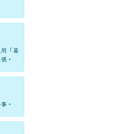
後用「甚
囂張。
於事。