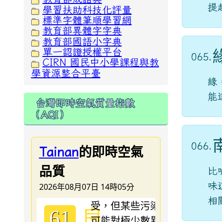
提
學習扶助科技化評量
標準字體筆順學習網
教育部異體字字典
教育部國語小字典
單一認證授權平台
065.
CIRN 國民中小學課程與教
學資源整合平臺
緣
能
台灣即時空氣質量指數
（AQI）
066.
的即時空氣
Tainan
品質
比
味
2026年08月07日 14時05分
相
良
61