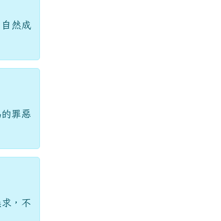
，自然成
為的罪惡
無求，不