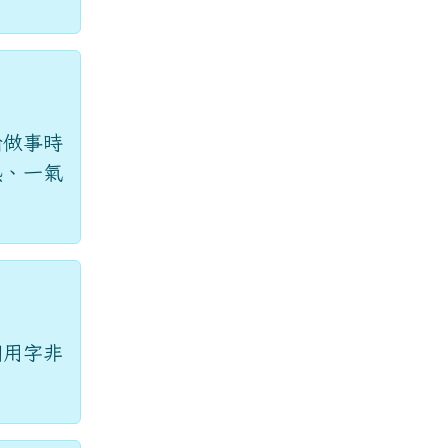
喻做事時
熱、一氣
詞用字非