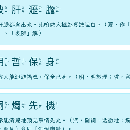
披
肝
瀝
膽
ㄆ
ㄍ
ㄌ
ㄉ
ˋ
ˇ
ㄧ
ㄢ
ㄧ
ㄢ
肝膽都拿出來。比喻做人極為真誠坦白。（瀝，作
」、「表陳」解）
明
哲
保
身
ㄇ
ㄓ
ㄅ
ㄕ
ㄧ
ˊ
ˊ
ˇ
ㄜ
ㄠ
ㄣ
ㄥ
容人能迴避禍患，保全己身。（明，明於理；哲，
洞
燭
先
機
ㄉ
ㄒ
ㄓ
ㄐ
ㄨ
ˋ
ˊ
ㄧ
ㄨ
ㄧ
ㄥ
ㄢ
示能清楚地預見事情先兆。（洞，副詞，透徹地；
，照見）意同「洞燭幽微」。