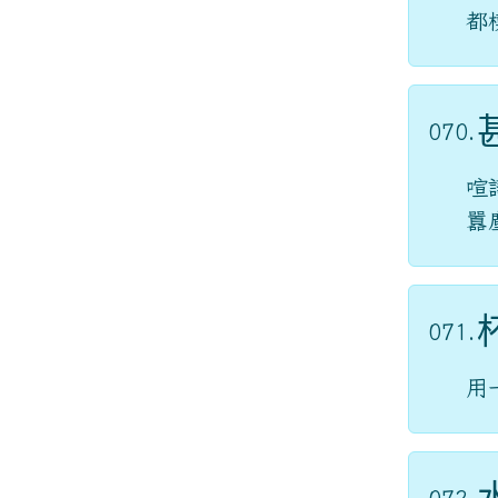
都
070.
喧
囂
071.
用