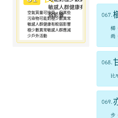
空氣質量可接受，但某些
067.
污染物可能對極少數異常
敏感人群健康有較弱影響
櫛
極少數異常敏感人群應減
少戶外活動
雨
068.
比
069.
步