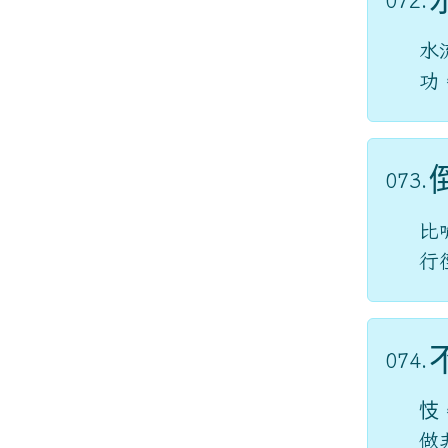
072.
水
功
073.
比
行
074.
忮
做