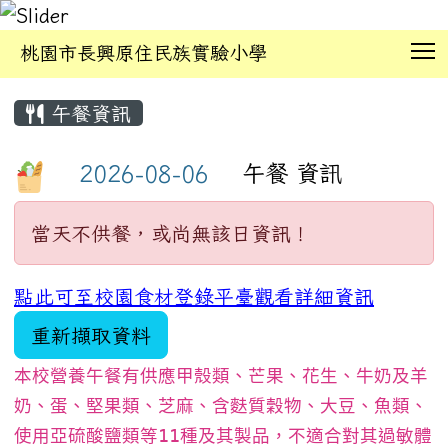
T
桃園市長興原住民族實驗小學
:::
午餐資訊
午餐 資訊
當天不供餐，或尚無該日資訊！
點此可至校園食材登錄平臺觀看詳細資訊
重新擷取資料
本校營養午餐有供應甲殼類、芒果、花生、牛奶及羊
奶、蛋、堅果類、芝麻、含麩質穀物、大豆、魚類、
使用亞硫酸鹽類等11種及其製品，不適合對其過敏體