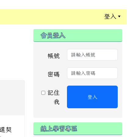
登入
:::
會員登入
帳號
密碼
記住
登入
我
線上學習專區
甄選契