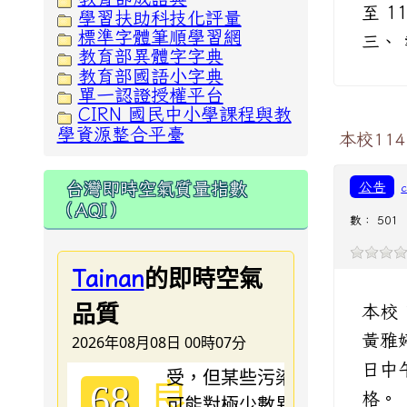
至 1
學習扶助科技化評量
標準字體筆順學習網
三、 
教育部異體字字典
教育部國語小字典
單一認證授權平台
CIRN 國民中小學課程與教
學資源整合平臺
本校11
台灣即時空氣質量指數
公告
（AQI）
數： 501
的即時空氣
Tainan
品質
本校
黃雅婷
2026年08月08日 00時07分
日中
良
68
格。