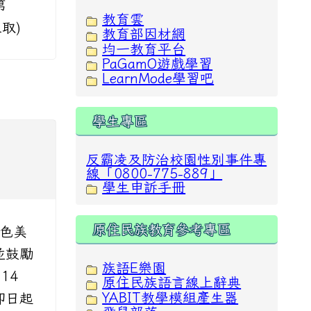
第
教育雲
取)
教育部因材網
均一教育平台
PaGamO遊戲學習
LearnMode學習吧
學生專區
反霸凌及防治校園性別事件專
線「0800-775-889」
學生申訴手冊
原住民族教育參考專區
原色美
並鼓勵
族語E樂園
14
原住民族語言線上辭典
YABIT教學模組產生器
：即日起