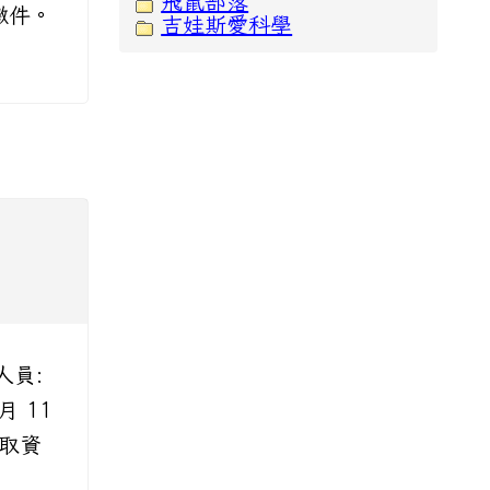
飛鼠部落
繳件。
吉娃斯愛科學
人員:
 11
錄取資