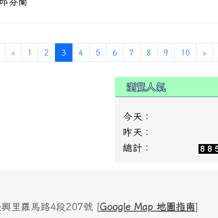
 邱芬蘭
(current)
‹
1
2
3
4
5
6
7
8
9
10
›
瀏覽人氣
今天：
昨天：
總計：
里羅馬路4段207號 [
Google Map 地圖指南
]