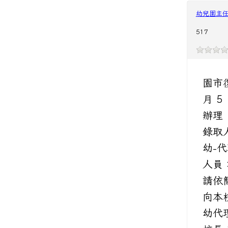
幼兒園主
517
園市
月 5
辦理「
錄取
幼-
人員
請依簡
向本
幼代