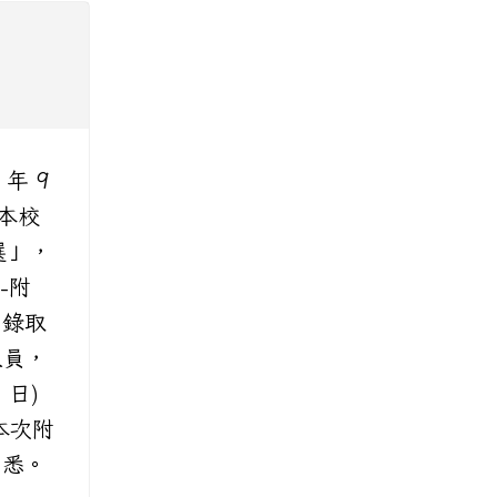
年 9
：本校
選」，
-附
、錄取
人員，
 日)
本次附
知悉。