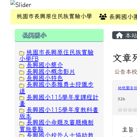
桃園市長興原住民族實驗小學
長興國小
:::
:::
長興國小
本站
桃園市長興原住民族實驗
文章
小學FB
長興國小簡介
長興國小概念影片
公告本校
長興國小特色
長興國小泰雅勇士狩獵步
幼兒園主
道
長興國小115學年度課程計
326
畫
長興國小115學年度教科書
版本
長興國小命題及審題機制
實施要點
主旨
長興國小校外人士協助教