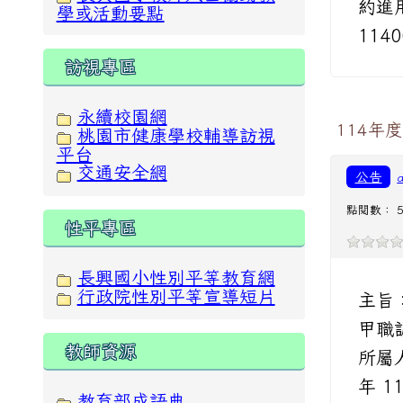
約進
學或活動要點
114
訪視專區
永續校園網
114年
桃園市健康學校輔導訪視
平台
交通安全網
公告
點閱數： 5
性平專區
長興國小性別平等教育網
行政院性別平等宣導短片
主旨
甲職
教師資源
所屬
年 1
教育部成語典