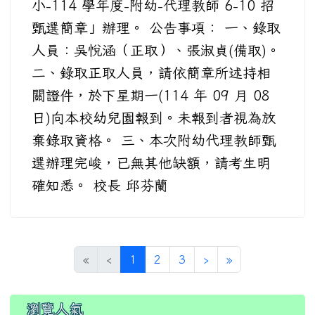
小-114 學年度-附幼-代理教師 6-10 招
甄選簡章」辦理。 公告事項： 一、錄取
人員：吳悅涵（正取）、張淑貞(備取)。
二、錄取正取人員，請依簡章所述持相
關證件，於下星期一(114 年 09 月 08
日)向本校幼兒園報到。未報到者視為放
棄錄取資格。 三、本次附幼代理教師甄
選辦理完峻，已無其他缺額，請考生明
確知悉。 校長 邱芬蘭
(current)
«
‹
1
2
3
›
»
瀏覽人氣