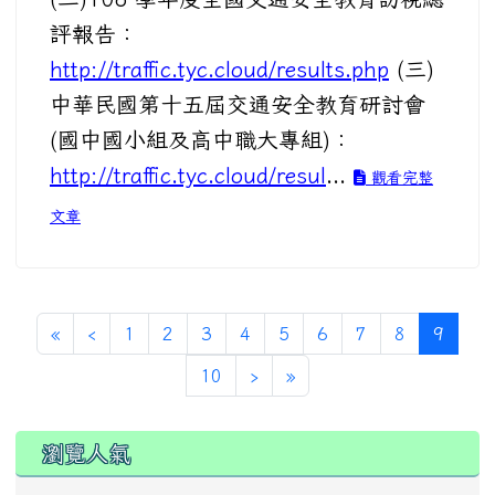
評報告：
http://traffic.tyc.cloud/results.php
(三)
中華民國第十五屆交通安全教育研討會
(國中國小組及高中職大專組)：
http://traffic.tyc.cloud/resul
...
觀看完整
文章
(curre
«
‹
1
2
3
4
5
6
7
8
9
10
›
»
瀏覽人氣