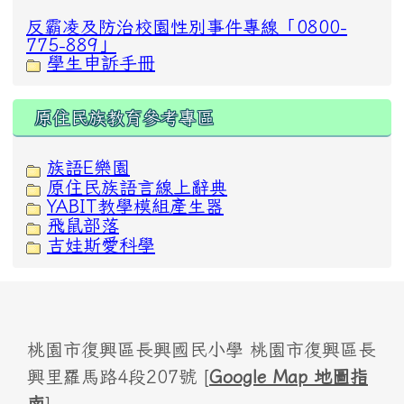
反霸凌及防治校園性別事件專線「0800-
775-889」
學生申訴手冊
原住民族教育參考專區
族語E樂園
原住民族語言線上辭典
YABIT教學模組產生器
飛鼠部落
吉娃斯愛科學
桃園市復興區長興國民小學 桃園市復興區長
興里羅馬路4段207號 [
Google Map 地圖指
南
]