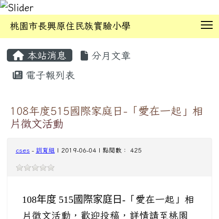
T
桃園市長興原住民族實驗小學
:::
本站消息
分月文章
電子報列表
108年度515國際家庭日-「愛在一起」相
片徵文活動
cses
-
訓育組
| 2019-06-04 | 點閱數： 425
108
年度 515
國際家庭日-
「愛在一起」相
片徵文活動，歡迎投稿，詳情請至桃園