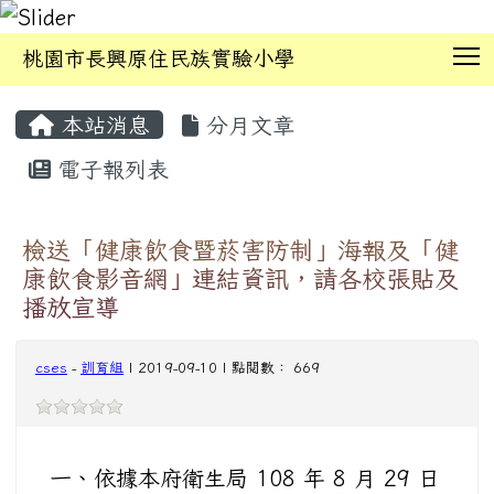
T
桃園市長興原住民族實驗小學
:::
本站消息
分月文章
電子報列表
檢送「健康飲食暨菸害防制」海報及「健
康飲食影音網」連結資訊，請各校張貼及
播放宣導
cses
-
訓育組
| 2019-09-10 | 點閱數： 669
一、依據本府衛生局 108 年 8 月 29 日