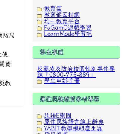
教育雲
教育部因材網
均一教育平台
PaGamO遊戲學習
LearnMode學習吧
消防局
學生專區
生使
相關資
反霸凌及防治校園性別事件專
線「0800-775-889」
學生申訴手冊
災教
原住民族教育參考專區
族語E樂園
原住民族語言線上辭典
YABIT教學模組產生器