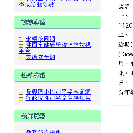
學或活動要點
說
一、 
訪視專區
112
二、
永續校園網
近期
桃園市健康學校輔導訪視
平台
(Di
交通安全網
用，並
訊，
性平專區
三、
長興國小性別平等教育網
育館
行政院性別平等宣導短片
教師資源
教育部成語典