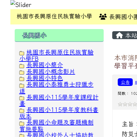
桃園市長興原住民族實驗小學
長興國小
:::
:::
長興國小
本站
桃園市長興原住民族實驗
本市消
小學FB
長興國小簡介
學習平
長興國小概念影片
長興國小特色
公告
長興國小泰雅勇士狩獵步
道
閱數： 10
長興國小115學年度課程計
畫
長興國小115學年度教科書
版本
長興國小命題及審題機制
主旨
實施要點
防災士
長興國小校外人士協助教