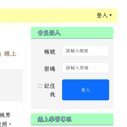
登入
:::
會員登入
帳號
」線上
密碼
記住
登入
我
桃界
線上學習專區
查照。