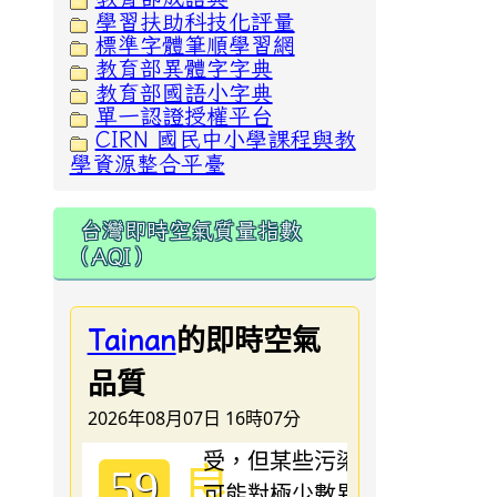
學習扶助科技化評量
標準字體筆順學習網
教育部異體字字典
教育部國語小字典
單一認證授權平台
CIRN 國民中小學課程與教
學資源整合平臺
台灣即時空氣質量指數
（AQI）
的即時空氣
Tainan
品質
2026年08月07日 16時07分
良
59