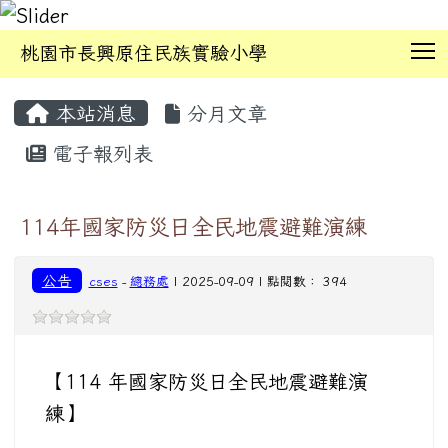
T
桃園市長興原住民族實驗小學
:::
本站消息
分月文章
電子報列表
114年國家防災日全民地震避難演練
公告
cses
-
總務處
| 2025-09-09 | 點閱數： 394
【114 年國家防災日全民地震避難演
練】