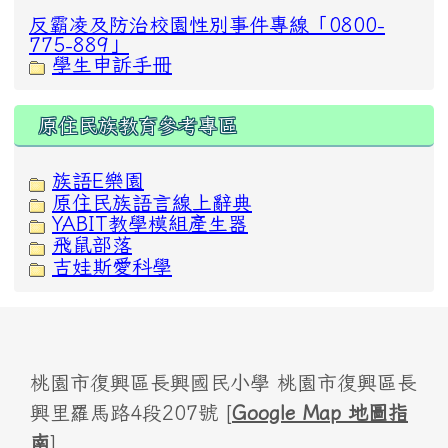
反霸凌及防治校園性別事件專線「0800-
775-889」
學生申訴手冊
原住民族教育參考專區
族語E樂園
原住民族語言線上辭典
YABIT教學模組產生器
飛鼠部落
吉娃斯愛科學
桃園市復興區長興國民小學 桃園市復興區長
興里羅馬路4段207號 [
Google Map 地圖指
南
]