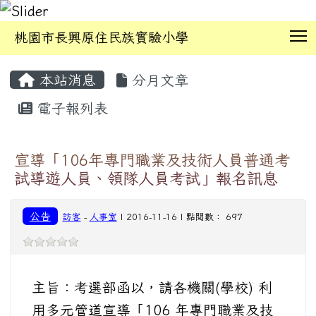
T
桃園市長興原住民族實驗小學
:::
本站消息
分月文章
電子報列表
宣導「106年專門職業及技術人員普通考
試導遊人員、領隊人員考試」報名訊息
公告
訪客
-
人事室
| 2016-11-16 | 點閱數： 697
主旨：考選部函以，請各機關(學校) 利
用多元管道宣導「106 年專門職業及技