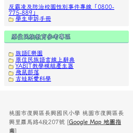
反霸凌及防治校園性別事件專線「0800-
775-889」
學生申訴手冊
原住民族教育參考專區
族語E樂園
原住民族語言線上辭典
YABIT教學模組產生器
飛鼠部落
吉娃斯愛科學
桃園市復興區長興國民小學 桃園市復興區長
興里羅馬路4段207號 [
Google Map 地圖指
南
]