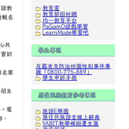
台語教
教育雲
教育部因材網
般報名
均一教育平台
PaGamO遊戲學習
LearnMode學習吧
心共
學生專區
實習訓
反霸凌及防治校園性別事件專
線「0800-775-889」
排名第
學生申訴手冊
。招生
原住民族教育參考專區
心。電
族語E樂園
原住民族語言線上辭典
師、
YABIT教學模組產生器