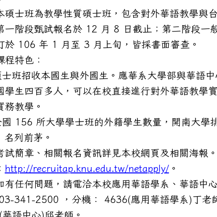
本碩士班為教學性質碩士班，包含對外華語教學與
第一階段甄試報名於 12 月 8 日截止；第二階段一
於 106 年 1 月至 3 月上旬，皆採書面審查。
課程特色：
)碩士班招收本國生與外國生。應華系大學部與華語中
國學生四百多人，可以在校直接進行對外華語教學
實務教學。
)全國 156 所大學學士班的外籍學生數量，開南大學
名，名列前茅。
考試簡章、相關報名資訊詳見本校網頁及相關海報
：
http://recruitap.knu.edu.tw/netapply/
。
如有任何問題，請電洽本校應用華語學系、華語中
03-341-2500 ，分機： 4636(應用華語學系)丁老
0(華語中心)邱老師。