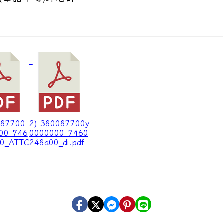
087700
2) 380087700y
00_746
0000000_7460
0_ATTC
248a00_di.pdf