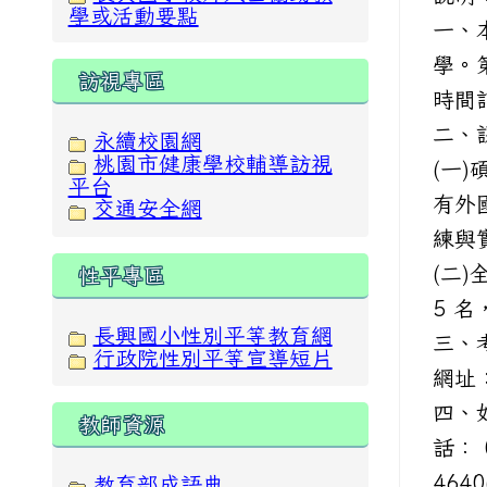
學或活動要點
一、
學。
訪視專區
時間訂
二、
永續校園網
桃園市健康學校輔導訪視
(一
平台
有外
交通安全網
練與
(二
性平專區
5 
長興國小性別平等教育網
三、
行政院性別平等宣導短片
網址
四、
教師資源
話： 
464
教育部成語典