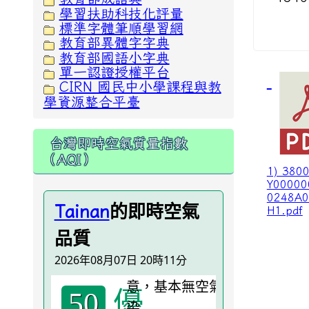
學習扶助科技化評量
標準字體筆順學習網
教育部異體字字典
教育部國語小字典
單一認證授權平台
CIRN 國民中小學課程與教
學資源整合平臺
台灣即時空氣質量指數
（AQI）
1) 380
Y00000
0248A0
的即時空氣
Tainan
H1.pdf
品質
2026年08月07日 20時11分
優
50