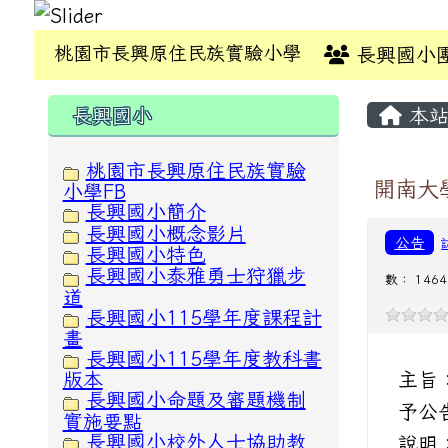
桃園市長興原住民族實驗小學
長興國小
:::
:::
長興國小
本站
桃園市長興原住民族實驗
開南大
小學FB
長興國小簡介
長興國小概念影片
公告
長興國小特色
長興國小泰雅勇士狩獵步
數： 1464
道
長興國小115學年度課程計
畫
長興國小115學年度教科書
主旨
版本
長興國小命題及審題機制
予公
實施要點
長興國小校外人士協助教
說明