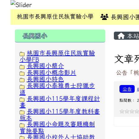
桃園市長興原住民族實驗小學
長興國小
:::
:::
長興國小
本站
桃園市長興原住民族實驗
文章
小學FB
長興國小簡介
長興國小概念影片
公告「桃
長興國小特色
長興國小泰雅勇士狩獵步
公告
道
長興國小115學年度課程計
點閱數： 2
畫
長興國小115學年度教科書
版本
長興國小命題及審題機制
實施要點
長興國小校外人士協助教