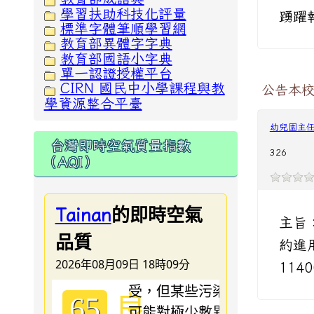
學習扶助科技化評量
踴躍
標準字體筆順學習網
教育部異體字字典
教育部國語小字典
單一認證授權平台
CIRN 國民中小學課程與教
公告本校
學資源整合平臺
幼兒園主
台灣即時空氣質量指數
326
（AQI）
的即時空氣
Tainan
主旨
品質
約進
2026年08月09日 18時09分
114
良
65