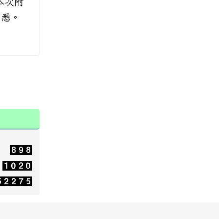
本次附
知悉。