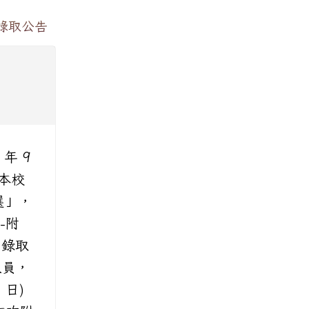
選錄取公告
年 9
：本校
選」，
-附
、錄取
人員，
 日)