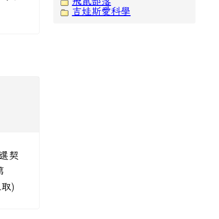
飛鼠部落
吉娃斯愛科學
甄選契
第
取)