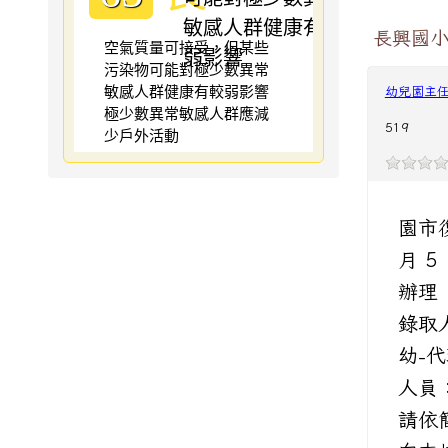
長興國小
空氣質量可接受，但某些
污染物可能對極少數異常
敏感人群健康有較弱影響
幼兒園主
極少數異常敏感人群應減
519
少戶外活動
園市
月 5
辦理「
錄取
幼-
人員
請依簡