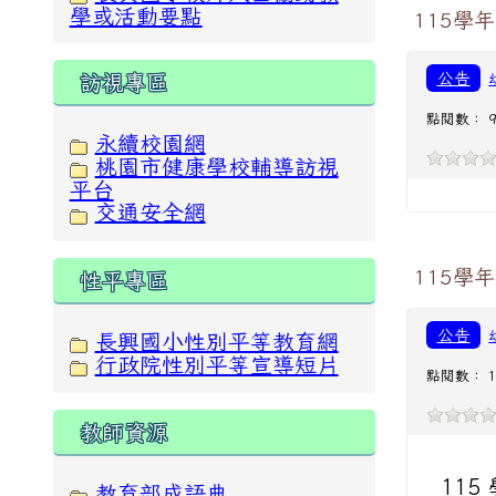
學或活動要點
115學
公告
訪視專區
點閱數： 9
永續校園網
桃園市健康學校輔導訪視
平台
交通安全網
115學
性平專區
公告
長興國小性別平等教育網
行政院性別平等宣導短片
點閱數： 1
教師資源
11
教育部成語典