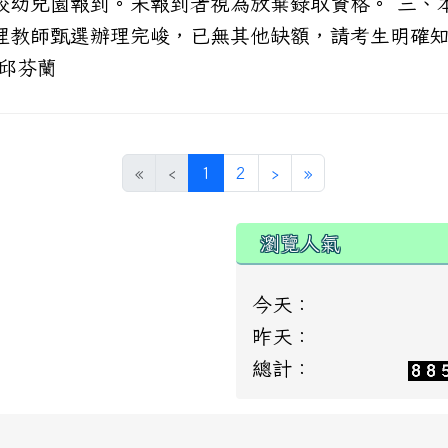
校幼兒園報到。未報到者視為放棄錄取資格。 三、
理教師甄選辦理完峻，已無其他缺額，請考生明確
 邱芬蘭
(current)
«
‹
1
2
›
»
瀏覽人氣
今天：
昨天：
總計：