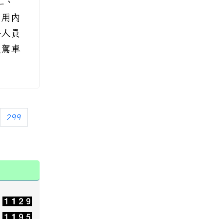
二、
利用內
務人員
後駕車
299