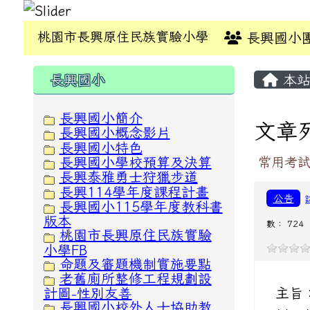
桃園市長興原住民族實驗小學
長興國小
:::
:::
長興國小
本站
長興國小簡介
文章
長興國小概念影片
長興國小特色
長興國小學校預算及決算
常用考
長興泰雅勇士狩獵步道
長興114學年度課程計畫
公告
長興國小115學年度教科書
版本
數： 724
桃園市長興原住民族實驗
小學FB
命題及審題機制實施要點
老舊廁所整修工程規劃設
主旨
計圖-性別友善
長興國小校外人士協助教