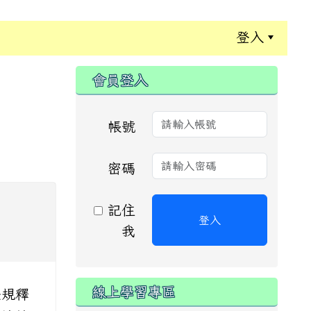
登入
:::
會員登入
帳號
密碼
記住
登入
我
線上學習專區
法規釋