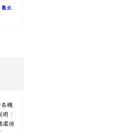
.
觀
請各機
說明：
日總處培