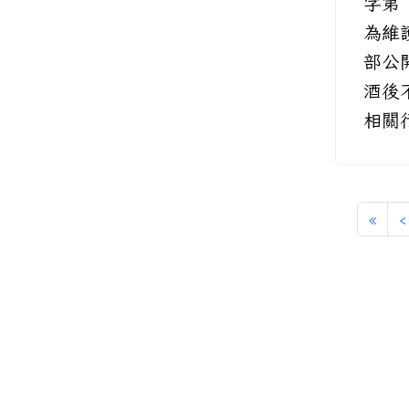
字第 
為維
部公
酒後
相關行
«
‹