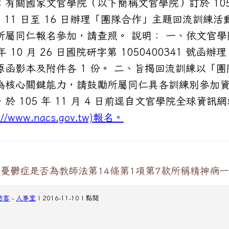
：有關國家文官學院（以下簡稱文官學院）訂於 105
月 11 日至 16 日辦理「團隊合作」主題回流訓練活
所屬同仁報名參加，請查照。 說明： 一、依文官學
 年 10 月 26 日國院研字第 1050400341 號函辦
原函影本及附件各 1 份。 二、旨揭回流訓練以「團
為核心關鍵能力，請鼓勵所屬同仁具各訓練別參加
於 105 年 11 月 4 日前逕自文官學院全球資訊網
p://www.nacs.gov.tw)報名。
憂鬱症是否為教師法第14條第1項第7款所稱精神病
訪客
-
人事室
| 2016-11-10 | 點閱