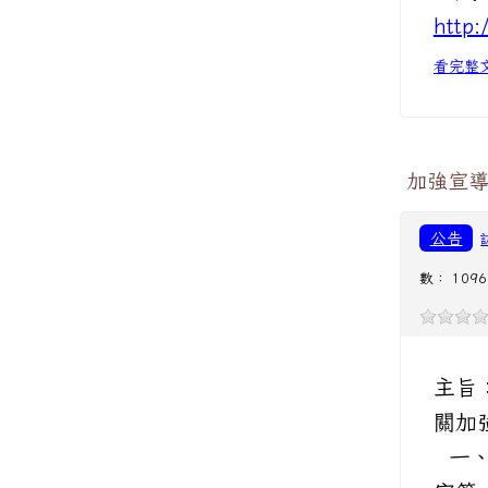
http:
看完整
加強宣
公告
數： 1096
主旨
關加
一、 