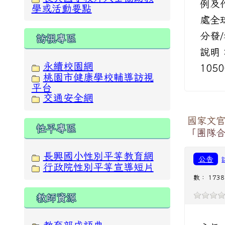
例及
學或活動要點
處全
分發
訪視專區
說明：
永續校園網
105
桃園市健康學校輔導訪視
平台
交通安全網
國家文官
性平專區
「團隊
長興國小性別平等教育網
公告
行政院性別平等宣導短片
數： 1738
教師資源