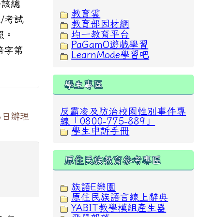
於該總
教育雲
/考試
教育部因材網
均一教育平台
照。
PaGamO遊戲學習
培字第
LearnMode學習吧
學生專區
反霸凌及防治校園性別事件專
6日辦理
線「0800-775-889」
學生申訴手冊
原住民族教育參考專區
族語E樂園
原住民族語言線上辭典
YABIT教學模組產生器