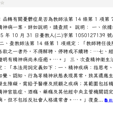
函轉有關憂鬱症是否為教師法第 14 條第 1 項第 7
精神病一案，詳如說明，請查照。 說明： 一、依據
05 年 10 月 31 日臺教人(二)字第 1050127139 
 二、查教師法第 14 條第 1 項規定：「教師聘任後
各款之一者外，不得解聘、停聘或不續聘：…七、
證明有精神病尚未痊癒。…。」 三、次查精神衛生法
定：「本法用詞定義如下：一、精神疾病：指思考
知覺、認知、行為等精神狀態表現異常，致其適應
發生障礙，需給予醫療及照顧之疾病；其範圍包括
精神官能症、酒癮、藥癮及其他經中央主管機關認
病，但不包括反社會人格違常者。…。」復查...
觀