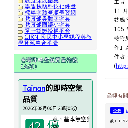
教育部成語典
主旨
學習扶助科技化評量
11 
標準字體筆順學習網
教育部異體字字典
鼓勵
教育部國語小字典
105
單一認證授權平台
CIRN 國民中小學課程與教
檢附
學資源整合平臺
作」
件者，
台灣即時空氣質量指數
(
htt
（AQI）
的即時空氣
Tainan
函轉有關
品質
2026年08月06日 23時05分
公告
優
數： 1172
42