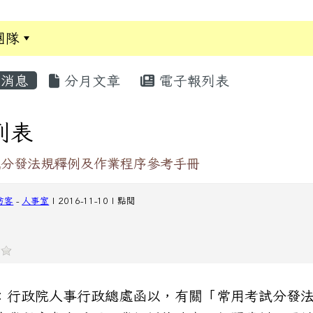
團隊
:::
消息
分月文章
電子報列表
列表
試分發法規釋例及作業程序參考手冊
訪客
-
人事室
| 2016-11-10 | 點閱
：行政院人事行政總處函以，有關「常用考試分發