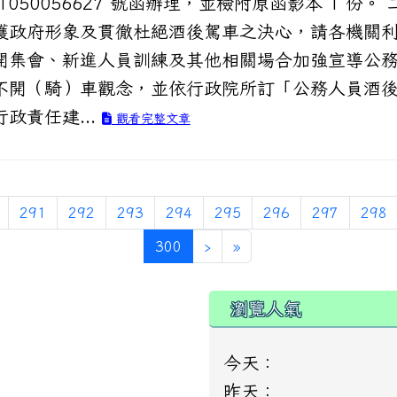
1050056627 號函辦理，並檢附原函影本 1 份。 
護政府形象及貫徹杜絕酒後駕車之決心，請各機關
開集會、新進人員訓練及其他相關場合加強宣導公
不開（騎）車觀念，並依行政院所訂「公務人員酒
政責任建...
觀看完整文章
291
292
293
294
295
296
297
298
(current)
300
›
»
瀏覽人氣
今天：
昨天：