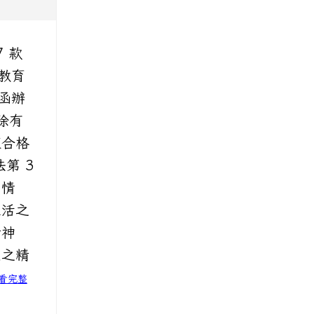
 款
教育
號函辦
除有
經合格
第 3
、情
生活之
精神
定之精
看完整