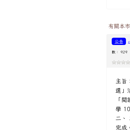
有關本市
公告
數： 929
主旨
選」
「閱
學 1
二、
完成