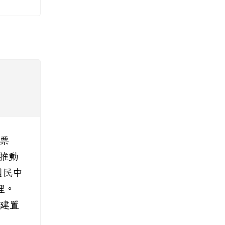
物票
推動
國民中
辦理。
已建置