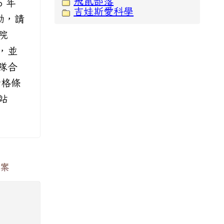
飛鼠部落
 年
吉娃斯愛科學
動，請
院
理，並
隊合
資格條
站
一案