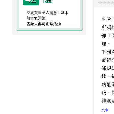
空氣質量令人滿意，基本
無空氣污染
主旨：
各類人群可正常活動
所稱
部 1
理。
下列
醫師
條規
緒、
功能
病、
神疾
文章