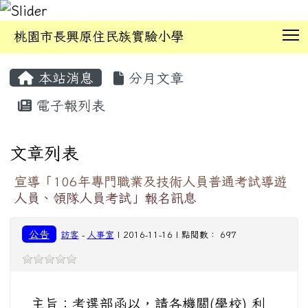
T
桃園市長興原住民族實驗小學
:::
本站消息
分月文章
電子報列表
文章列表
宣導「106年專門職業及技術人員普通考試導遊
人員、領隊人員考試」報名訊息
公告
訪客
-
人事室
| 2016-11-16 | 點閱數： 697
主旨：考選部函以，請各機關(學校) 利