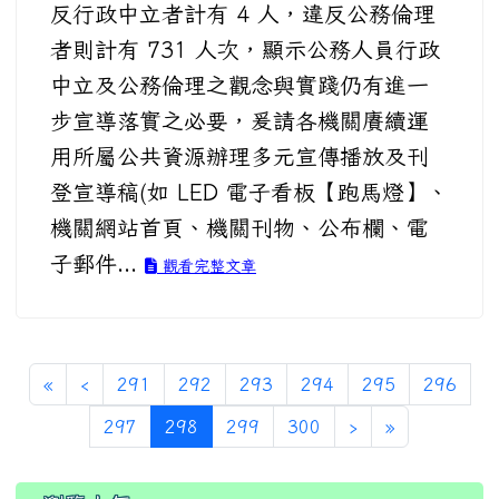
反行政中立者計有 4 人，違反公務倫理
者則計有 731 人次，顯示公務人員行政
中立及公務倫理之觀念與實踐仍有進一
步宣導落實之必要，爰請各機關賡續運
用所屬公共資源辦理多元宣傳播放及刊
登宣導稿(如 LED 電子看板【跑馬燈】、
機關網站首頁、機關刊物、公布欄、電
子郵件...
觀看完整文章
«
‹
291
292
293
294
295
296
(current)
297
298
299
300
›
»