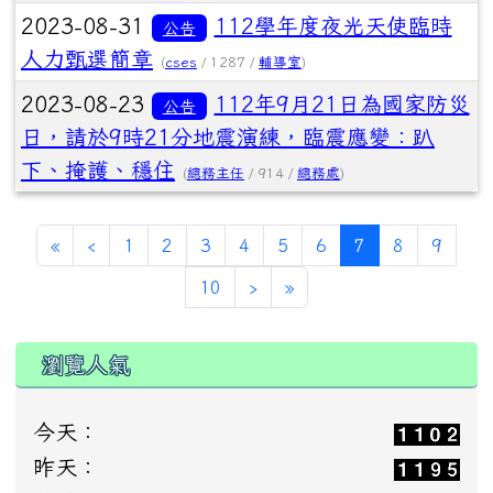
2023-08-31
112學年度夜光天使臨時
公告
人力甄選簡章
(
cses
/ 1287 /
輔導室
)
2023-08-23
112年9月21日為國家防災
公告
日，請於9時21分地震演練，臨震應變：趴
下、掩護、穩住
(
總務主任
/ 914 /
總務處
)
(current)
«
‹
1
2
3
4
5
6
7
8
9
10
›
»
瀏覽人氣
今天：
昨天：