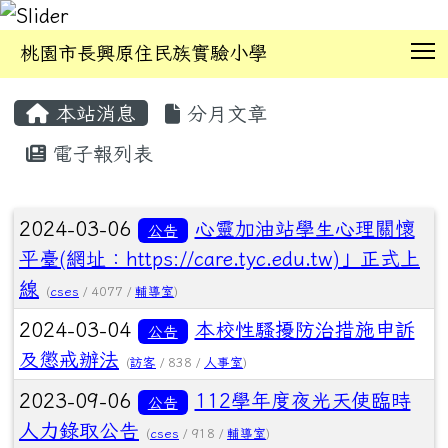
T
桃園市長興原住民族實驗小學
:::
本站消息
分月文章
電子報列表
文章列表
2024-03-06
心靈加油站學生心理關懷
公告
平臺(網址：https://care.tyc.edu.tw)」正式上
線
(
cses
/ 4077 /
輔導室
)
2024-03-04
本校性騷擾防治措施申訴
公告
及懲戒辦法
(
訪客
/ 838 /
人事室
)
2023-09-06
112學年度夜光天使臨時
公告
人力錄取公告
(
cses
/ 918 /
輔導室
)