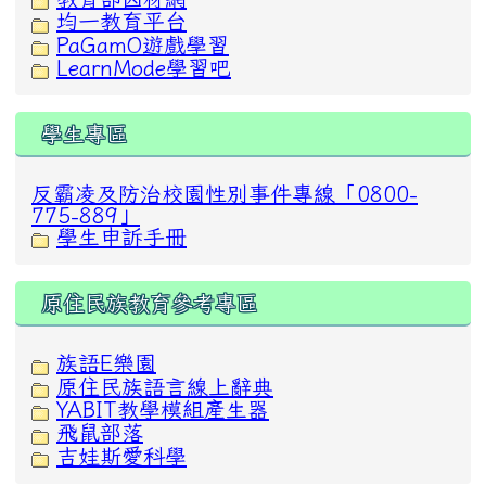
均一教育平台
PaGamO遊戲學習
LearnMode學習吧
學生專區
反霸凌及防治校園性別事件專線「0800-
775-889」
學生申訴手冊
原住民族教育參考專區
族語E樂園
原住民族語言線上辭典
YABIT教學模組產生器
飛鼠部落
吉娃斯愛科學