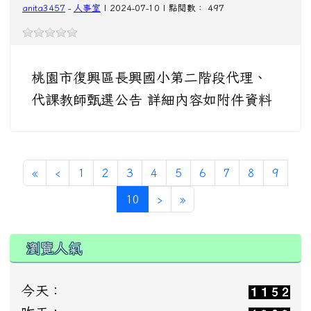
anita3457
-
人事室
| 2024-07-10 | 點閱數： 497
桃園市復興區長興國小第二階段代理、
代課教師甄選公告 詳細內容如附件資料
«
‹
1
2
3
4
5
6
7
8
9
(current)
10
›
»
瀏覽人氣
今天：