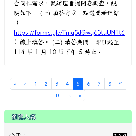
合同仁需求，爰辦理旨揭問卷調查，說
明如下： (一) 填答方式：點選問卷連結
（
https://forms.gle/FmqSdGwq63tuUN1t6
）線上填答。 (二) 填答期間：即日起至
114 年 1 月 10 日下午 5 時止。
(current)
«
‹
1
2
3
4
5
6
7
8
9
10
›
»
瀏覽人氣
今天：