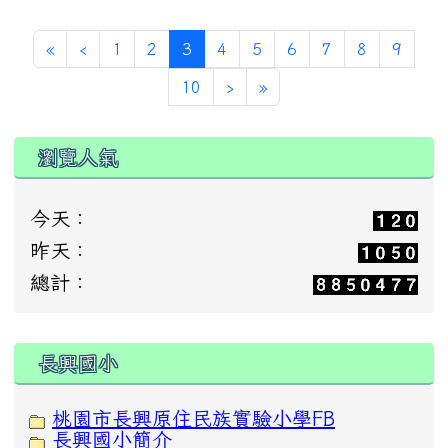
(current)
«
‹
1
2
3
4
5
6
7
8
9
10
›
»
瀏覽人氣
今天：
昨天：
總計：
:::
長興國小
桃園市長興原住民族實驗小學FB
長興國小簡介