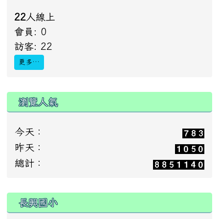
22
人線上
會員: 0
訪客: 22
更多…
瀏覽人氣
今天：
昨天：
總計：
:::
長興國小