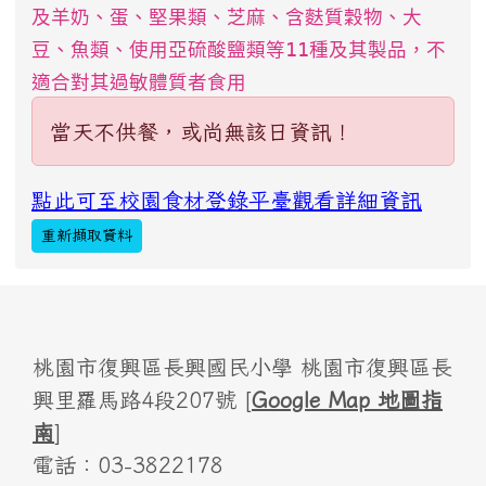
及羊奶、蛋、堅果類、芝麻、含麩質穀物、大
豆、魚類、使用亞硫酸鹽類等11種及其製品，不
適合對其過敏體質者食用
當天不供餐，或尚無該日資訊！
點此可至校園食材登錄平臺觀看詳細資訊
重新擷取資料
桃園市復興區長興國民小學 桃園市復興區長
興里羅馬路4段207號 [
Google Map 地圖指
南
]
電話：03-3822178