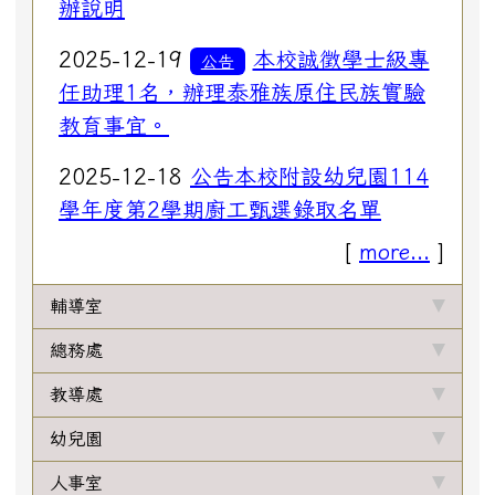
辦說明
2025-12-19
本校誠徵學士級專
公告
任助理1名，辦理泰雅族原住民族實驗
教育事宜。
2025-12-18
公告本校附設幼兒園114
學年度第2學期廚工甄選錄取名單
[
more...
]
輔導室
總務處
教導處
幼兒園
人事室