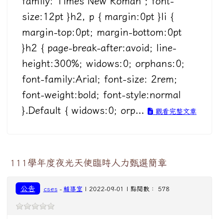
family:'Times New Roman'; font-
size:12pt }h2, p { margin:0pt }li {
margin-top:0pt; margin-bottom:0pt
}h2 { page-break-after:avoid; line-
height:300%; widows:0; orphans:0;
font-family:Arial; font-size: 2rem;
font-weight:bold; font-style:normal
}.Default { widows:0; orp...
觀看完整文章
111學年度夜光天使臨時人力甄選簡章
公告
cses
-
輔導室
| 2022-09-01 | 點閱數： 578