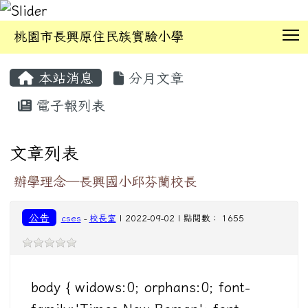
T
桃園市長興原住民族實驗小學
:::
本站消息
分月文章
電子報列表
文章列表
辦學理念—長興國小邱芬蘭校長
公告
cses
-
校長室
| 2022-09-02 | 點閱數： 1655
body { widows:0; orphans:0; font-