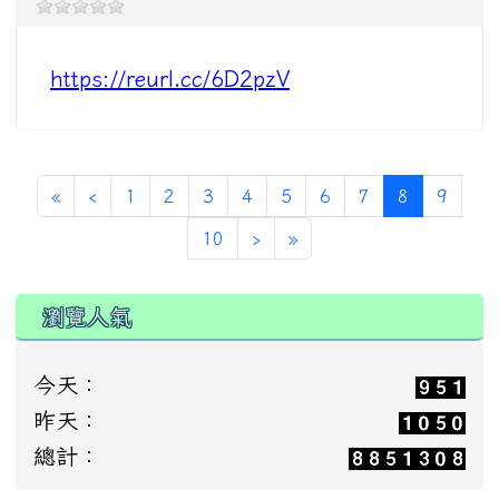
https://reurl.cc/6D2pzV
(current)
«
‹
1
2
3
4
5
6
7
8
9
10
›
»
瀏覽人氣
今天：
昨天：
總計：