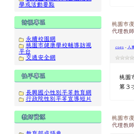
學或活動要點
訪視專區
桃園市復
代理教
永續校園網
桃園市健康學校輔導訪視
cses
-
人
平台
交通安全網
性平專區
桃園
第３
長興國小性別平等教育網
行政院性別平等宣導短片
教師資源
桃園市復
代理教
教育部成語典