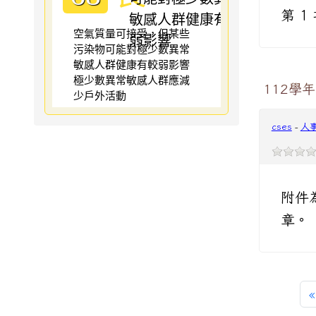
第 
空氣質量可接受，但某些
污染物可能對極少數異常
敏感人群健康有較弱影響
極少數異常敏感人群應減
112學
少戶外活動
cses
-
人
附件為
章。
«