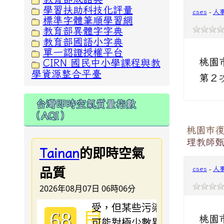
學習扶助科技化評量
cses
-
人
標準字體筆順學習網
教育部異體字字典
教育部國語小字典
單一認證授權平台
桃園
CIRN 國民中小學課程與教
學資源整合平臺
第２
台灣即時空氣質量指數
（AQI）
桃園市復
理教師
的即時空氣
Tainan
品質
cses
-
人
2026年08月07日 06時06分
良
68
桃園