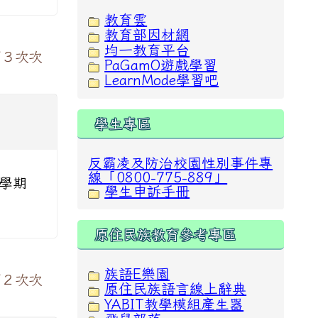
教育雲
教育部因材網
均一教育平台
第３次次
PaGamO遊戲學習
LearnMode學習吧
學生專區
反霸凌及防治校園性別事件專
線「0800-775-889」
 學期
學生申訴手冊
原住民族教育參考專區
族語E樂園
第２次次
原住民族語言線上辭典
YABIT教學模組產生器