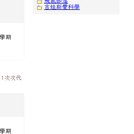
飛鼠部落
吉娃斯愛科學
 學期
第1次次代
 學期