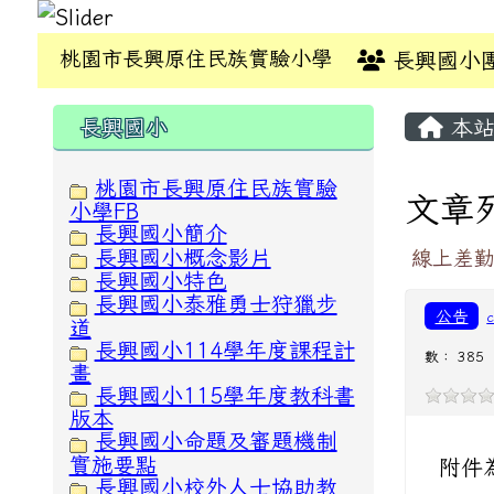
桃園市長興原住民族實驗小學
長興國小
:::
:::
長興國小
本站
桃園市長興原住民族實驗
文章
小學FB
長興國小簡介
長興國小概念影片
線上差
長興國小特色
長興國小泰雅勇士狩獵步
公告
道
長興國小114學年度課程計
數： 385
畫
長興國小115學年度教科書
版本
長興國小命題及審題機制
實施要點
附件
長興國小校外人士協助教