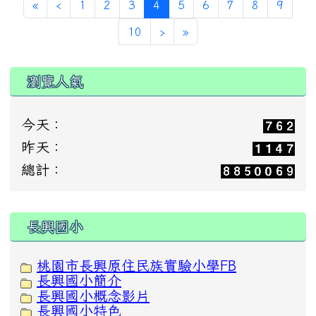
(current)
«
‹
1
2
3
4
5
6
7
8
9
10
›
»
瀏覽人氣
今天：
昨天：
總計：
:::
長興國小
桃園市長興原住民族實驗小學FB
長興國小簡介
長興國小概念影片
長興國小特色