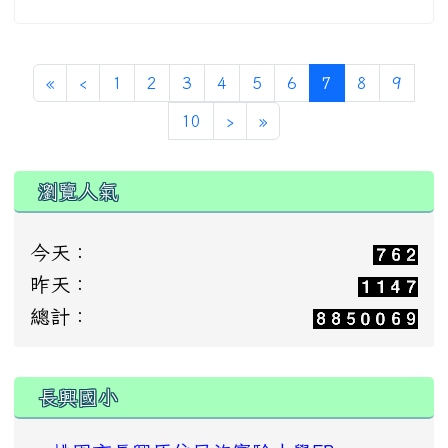
(current)
«
‹
1
2
3
4
5
6
7
8
9
10
›
»
瀏覽人氣
今天：
昨天：
總計：
:::
長興國小