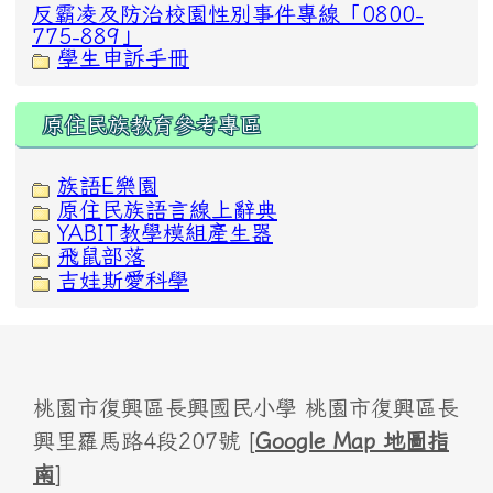
反霸凌及防治校園性別事件專線「0800-
775-889」
學生申訴手冊
原住民族教育參考專區
族語E樂園
原住民族語言線上辭典
YABIT教學模組產生器
飛鼠部落
吉娃斯愛科學
桃園市復興區長興國民小學 桃園市復興區長
興里羅馬路4段207號 [
Google Map 地圖指
南
]